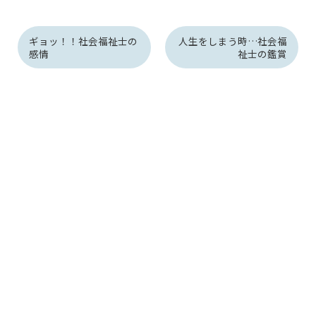
ギョッ！！社会福祉士の
人生をしまう時…社会福
感情
祉士の鑑賞