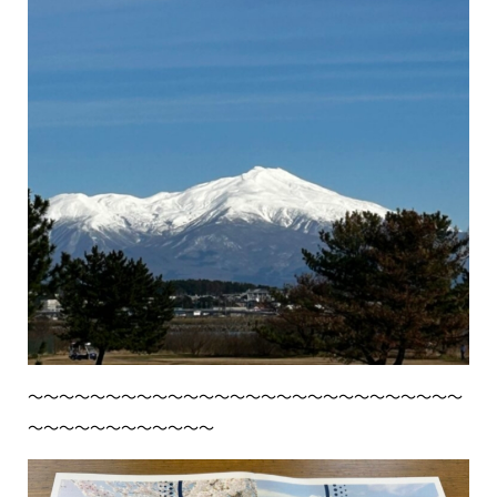
〜〜〜〜〜〜〜〜〜〜〜〜〜〜〜〜〜〜〜〜〜〜〜〜〜〜〜〜
〜〜〜〜〜〜〜〜〜〜〜〜