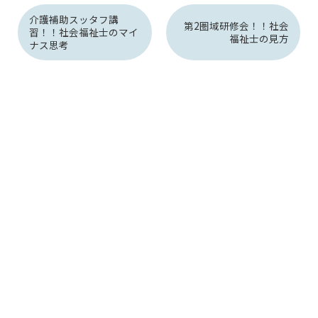
介護補助スッタフ講
第2圏域研修会！！社会
習！！社会福祉士のマイ
福祉士の見方
ナス思考